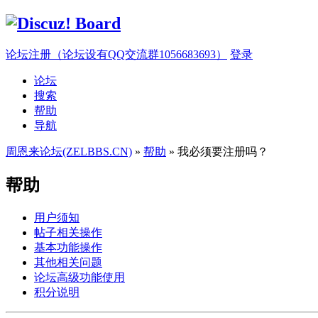
论坛注册（论坛设有QQ交流群1056683693）
登录
论坛
搜索
帮助
导航
周恩来论坛(ZELBBS.CN)
»
帮助
» 我必须要注册吗？
帮助
用户须知
帖子相关操作
基本功能操作
其他相关问题
论坛高级功能使用
积分说明