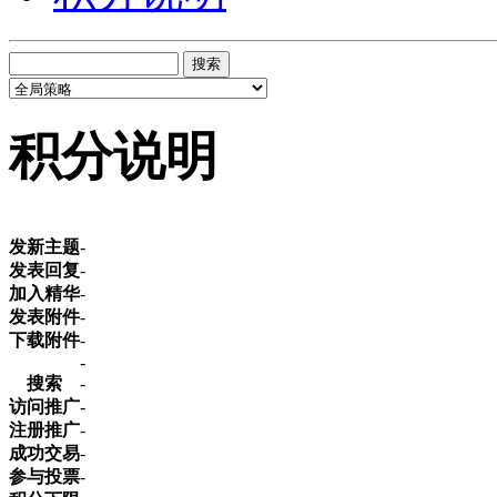
搜索
积分说明
发新主题
-
发表回复
-
加入精华
-
发表附件
-
下载附件
-
-
搜索
-
访问推广
-
注册推广
-
成功交易
-
参与投票
-