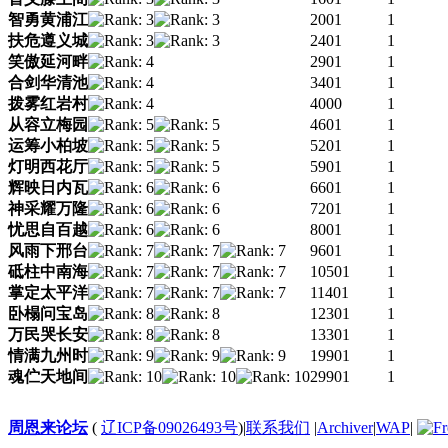
智勇黄浦江
2001
1
扶危遵义城
2401
1
笑傲延河畔
2901
1
合剑华清池
3401
1
拨雾红岩村
4000
1
从容立梅园
4601
1
运筹小柏坡
5201
1
灯明西花厅
5901
1
辉映日内瓦
6601
1
神采耀万隆
7201
1
忧思自百越
8001
1
风雨下邢台
9601
1
砥柱中南海
10501
1
掌定太平洋
11401
1
卧榻问宝岛
12301
1
万民哭长安
13301
1
情满九州时
19901
1
魂伫天地间
29901
1
周恩来论坛
(
辽ICP备09026493号
)
|
联系我们
|
Archiver
|
WAP
|