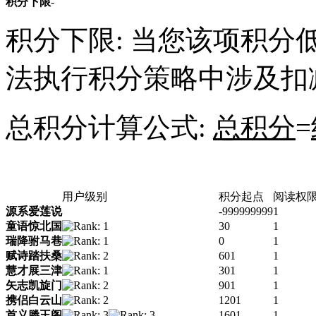
积分下限
-
积分下限: 当您该项积
法执行积分策略中涉及扣
总积分计算公式:
总积分
=
用户级别
积分起点
阅读权
源系爱莲说
-999999999
1
童语惊北国
30
1
瑞降驸马巷
0
1
赋诗踏扶桑
601
1
慧才展三津
301
1
矢志凯旋门
901
1
携侣白云山
1201
1
首义滕王阁
1601
1