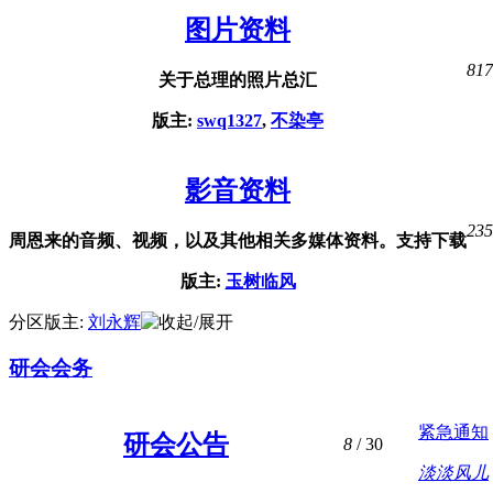
图片资料
817
关于总理的照片总汇
版主:
swq1327
,
不染亭
影音资料
235
周恩来的音频、视频，以及其他相关多媒体资料。支持下载
版主:
玉树临风
分区版主:
刘永辉
研会会务
紧急通知
研会公告
8
/ 30
淡淡风儿