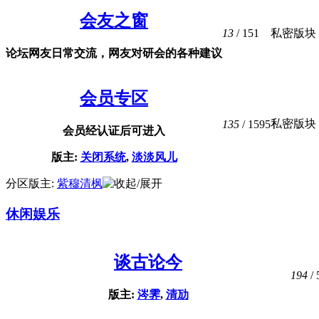
会友之窗
13
/ 151
私密版块
论坛网友日常交流，网友对研会的各种建议
会员专区
私密版块
135
/ 1595
会员经认证后可进入
版主:
关闭系统
,
淡淡风儿
分区版主:
紫穆清枫
休闲娱乐
谈古论今
194
/ 
版主:
涔霁
,
清劢