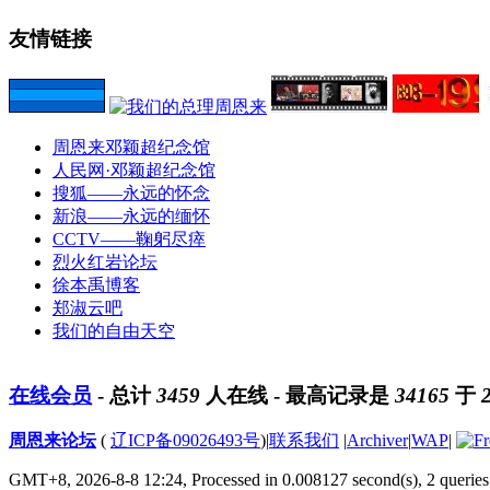
友情链接
周恩来邓颖超纪念馆
人民网·邓颖超纪念馆
搜狐——永远的怀念
新浪——永远的缅怀
CCTV——鞠躬尽瘁
烈火红岩论坛
徐本禹博客
郑淑云吧
我们的自由天空
在线会员
- 总计
3459
人在线 - 最高记录是
34165
于
周恩来论坛
(
辽ICP备09026493号
)
|
联系我们
|
Archiver
|
WAP
|
GMT+8, 2026-8-8 12:24,
Processed in 0.008127 second(s), 2 queries