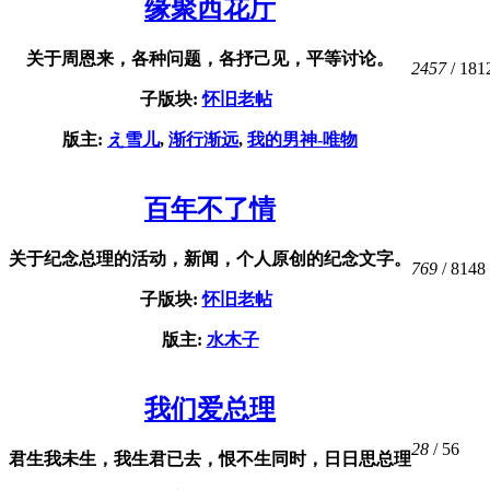
缘聚西花厅
关于周恩来，各种问题，各抒己见，平等讨论。
2457
/ 181
子版块:
怀旧老帖
版主:
え雪儿
,
渐行渐远
,
我的男神-唯物
百年不了情
关于纪念总理的活动，新闻，个人原创的纪念文字。
769
/ 8148
子版块:
怀旧老帖
版主:
水木子
我们爱总理
28
/ 56
君生我未生，我生君已去，恨不生同时，日日思总理