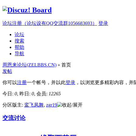
论坛注册（论坛设有QQ交流群1056683693）
登录
论坛
搜索
帮助
导航
周恩来论坛(ZELBBS.CN)
» 首页
发帖
你可以
注册
一个帐号，并以此
登录
，以浏览更多精彩内容，并
今日:
0
, 昨日:
0
, 会员:
12265
分区版主:
鸾飞凤舞
,
zgr19
交流讨论