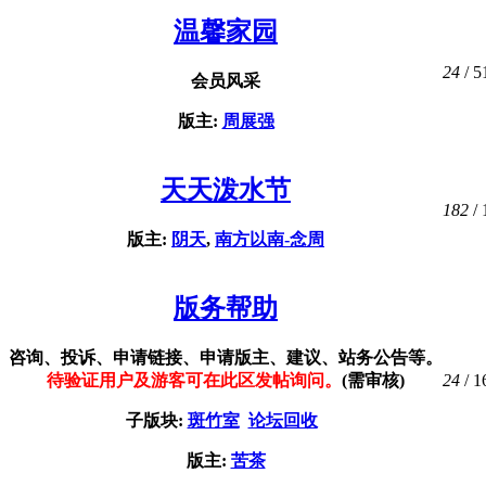
温馨家园
24
/ 5
会员风采
版主:
周展强
天天泼水节
182
/ 
版主:
阴天
,
南方以南-念周
版务帮助
咨询、投诉、申请链接、申请版主、建议、站务公告等。
24
/ 1
待验证用户及游客可在此区发帖询问。
(需审核)
子版块:
斑竹室
论坛回收
版主:
苦茶