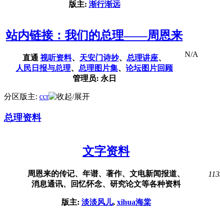
版主:
渐行渐远
站内链接：我们的总理——周恩来
N/A
直通
视听资料
、
天安门诗抄
、
总理讲座
、
人民日报与总理
、
总理图片集
、
论坛图片回顾
管理员: 永日
分区版主:
ccr
总理资料
文字资料
周恩来的传记、年谱、著作、文电新闻报道、
113
消息通讯、回忆怀念、研究论文等各种资料
版主:
淡淡风儿
,
xihua海棠