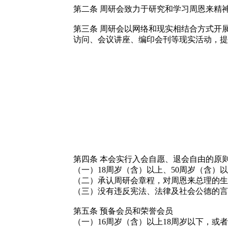
第二条
周研会致力于研究和学习周恩来精
第三条
周研会以网络和现实相结合方式开
访问、会议讲座、编印会刊等现实活动，提
第四条
本会实行入会自愿、退会自由的原
（一）
18
周岁（含）以上、
50
周岁（含）以
（二）承认周研会章程，对周恩来总理的生
（三）没有违反宪法、法律及社会公德的言
第五条
预备会员和荣誉会员
（一）
16
周岁（含）以上
18
周岁以下，或者