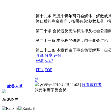
第十九条
周恩来青年研习会解体、解散或
终止后的剩余资产，按照有关法律法规，捐
第二十条
会员违反宪法和法律及社会公德
第二十一条
本章程的修改，由干事会讨论
第二十二条
本章程由干事会负责解释，自
收藏
分享
评分
回复
引用
订阅
TOP
#
2
发表于 2010-1-10 11:02
|
只看该作者
虞美人草
我要争当荣誉会员
超级版主