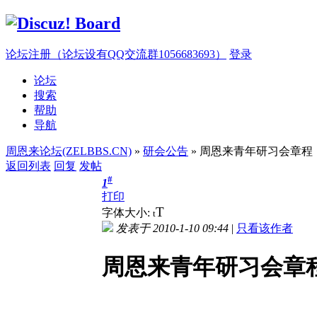
论坛注册（论坛设有QQ交流群1056683693）
登录
论坛
搜索
帮助
导航
周恩来论坛(ZELBBS.CN)
»
研会公告
» 周恩来青年研习会章程
返回列表
回复
发帖
#
1
打印
T
字体大小:
t
发表于 2010-1-10 09:44
|
只看该作者
周恩来青年研习会章