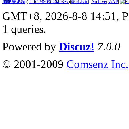
周恩来论坛
(
辽ICP备09026493号
)
|
联系我们
|
Archiver
|
WAP
|
GMT+8, 2026-8-8 14:51,
P
1 queries
.
Powered by
Discuz!
7.0.0
© 2001-2009
Comsenz Inc.